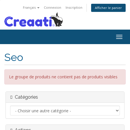
Français
Connexion
Inscription
Afficher le panier
Bascu
la
navig
Seo
Le groupe de produits ne contient pas de produits visibles
Catégories