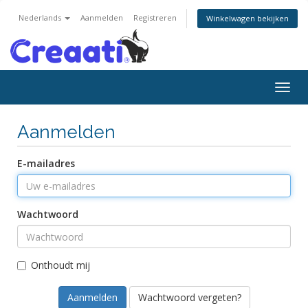
Nederlands
Aanmelden
Registreren
Winkelwagen bekijken
Navig
in-/u
Aanmelden
E-mailadres
Wachtwoord
Onthoudt mij
Wachtwoord vergeten?