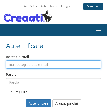
Română
Autentificare
Înregistrare
Coșul meu
Navi
Togg
Autentificare
Adresa e-mail
Parola
nu mă uita
Ai uitat parola?